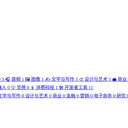
频
3
🎧
音频
1
🖼️
图像
1
✍️
文字与写作
3
🎨
设计与艺术
5
💼
商业
器人
0
💡
灵感
0
📱
消费科技
1
🛠️
开发者工具
11
文字与写作
0
设计与艺术
0
商业
0
金融
0
营销
0
电子商务
0
研究