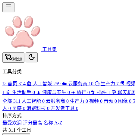
工具集
对比
0
工具分类
✨
首页
314
🤖
人工智能
259
☁️
云服务商
10
⏱️
生产力
7
🎥
视
1
🤖
生活助手
0
🧘
健康与养生
0
✈️
旅行
0
🔌
插件
1
💬
聊天机
全部
311
人工智能
0
云服务商
0
生产力
0
视频
0
音频
0
图像
0
人
0
灵感
0
消费科技
0
开发者工具
0
排序方式
最受欢迎
评分最高
名称 A-Z
共 311 个工具