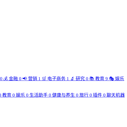
0
💰
金融
0
📢
营销
1
🛒
电子商务
1
🔬
研究
0
📚
教育
9
🎭
娱乐
0
教育
0
娱乐
0
生活助手
0
健康与养生
0
旅行
0
插件
0
聊天机器