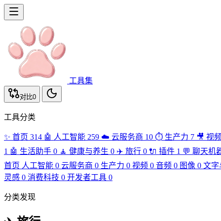
工具集
对比
0
工具分类
✨
首页
314
🤖
人工智能
259
☁️
云服务商
10
⏱️
生产力
7
🎥
视
1
🤖
生活助手
0
🧘
健康与养生
0
✈️
旅行
0
🔌
插件
1
💬
聊天机
首页
人工智能
0
云服务商
0
生产力
0
视频
0
音频
0
图像
0
文字
灵感
0
消费科技
0
开发者工具
0
分类发现