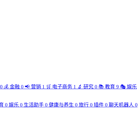
0
💰
金融
0
📢
营销
1
🛒
电子商务
1
🔬
研究
0
📚
教育
9
🎭
娱乐
育
0
娱乐
0
生活助手
0
健康与养生
0
旅行
0
插件
0
聊天机器人
0