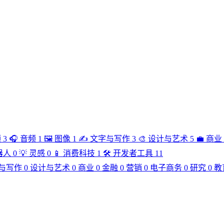
频
3
🎧
音频
1
🖼️
图像
1
✍️
文字与写作
3
🎨
设计与艺术
5
💼
商业
器人
0
💡
灵感
0
📱
消费科技
1
🛠️
开发者工具
11
与写作
0
设计与艺术
0
商业
0
金融
0
营销
0
电子商务
0
研究
0
教