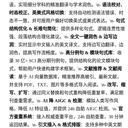
语，实现细分学科的精准翻译与学术润色。\n-
语法校对、
时态校正、英美式风格切换
：支持自动检测语法错误、时
态不一致，并可按用户偏好切换英式或美式表达。\n-
句式
结构优化 & 长难句简化
：提供多样化句式、逻辑连贯性增
强、段落结构合理化建议。\n-
全文一键润色 & 边写边
润
：实时显示中文输入的英文译文，支持边写边翻译、边
润色，提高写作流畅度。\n-
高分例句 & 模块句式库
：收
录 30 亿+ SCI 高分期刊例句，提供结构化的论文模块句
式，帮助用户快速构建学术框架。\n-
文献推荐 & 文献阅
读
：基于 AI 向量数据库，精准推荐高被引、最新文献，
并支持 PDF、TXT、图片等多格式导入阅读。\n-
改写、缩
写、扩写
：通过同义替换和句式重构降低重复率，满足期
刊查重需求。\n-
AI 降 AIGC & 检测
：模拟人类写作风
格，降低 AI 特征值，并提供 24h 自助 AIGC 检测。\n-
官
方查重系统
：接入权威查重平台，24h 自助查重，30 分钟
返回结果。\n-
引文插入 & 格式排版
：支持多种中英文期