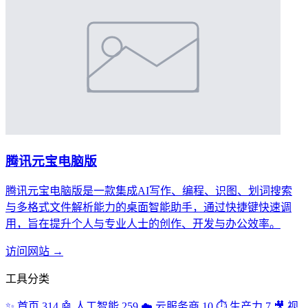
腾讯元宝电脑版
腾讯元宝电脑版是一款集成AI写作、编程、识图、划词搜索
与多格式文件解析能力的桌面智能助手，通过快捷键快速调
用，旨在提升个人与专业人士的创作、开发与办公效率。
访问网站 →
工具分类
✨
首页
314
🤖
人工智能
259
☁️
云服务商
10
⏱️
生产力
7
🎥
视