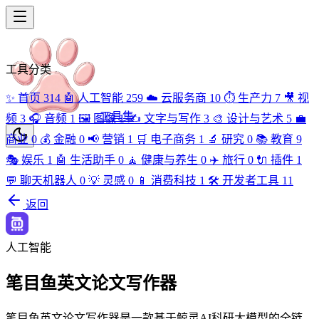
工具分类
✨
首页
314
🤖
人工智能
259
☁️
云服务商
10
⏱️
生产力
7
🎥
视
工具集
频
3
🎧
音频
1
🖼️
图像
1
✍️
文字与写作
3
🎨
设计与艺术
5
💼
商业
0
💰
金融
0
📢
营销
1
🛒
电子商务
1
🔬
研究
0
📚
教育
9
🎭
娱乐
1
🤖
生活助手
0
🧘
健康与养生
0
✈️
旅行
0
🔌
插件
1
💬
聊天机器人
0
💡
灵感
0
📱
消费科技
1
🛠️
开发者工具
11
返回
人工智能
笔目鱼英文论文写作器
笔目鱼英文论文写作器是一款基于鲸灵AI科研大模型的全链