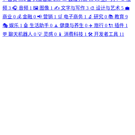
频
3
🎧
音频
1
🖼️
图像
1
✍️
文字与写作
3
🎨
设计与艺术
5
💼
商业
0
💰
金融
0
📢
营销
1
🛒
电子商务
1
🔬
研究
0
📚
教育
9
🎭
娱乐
1
🤖
生活助手
0
🧘
健康与养生
0
✈️
旅行
0
🔌
插件
1
💬
聊天机器人
0
💡
灵感
0
📱
消费科技
1
🛠️
开发者工具
11