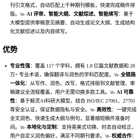
刊引文格式，自动匹配上千种期刊模板，快速完成稿件排
版。\n-
AI 评审、智能大纲、文献综述、智能续写
：基于
大模型提供审稿意见摘要、自动生成论文大纲、生成结构
化文献综述以及内容续写。
优势
专业性强
：覆盖 117 个学科，拥有 1.8 亿篇文献数据和 28
万+ 专业术语，确保翻译与润色的学科匹配度。\n-
全链路
一体化
：从写作、润色、改写、格式排版到文献管理、审
稿建议全流程覆盖，用户无需切换多款工具。\n-
AI 可靠
性
：基于鲸灵AI科研大模型，结合 ISO/IEC 27001、27701
等安全认证，保证数据隐私与安全。\n-
高效性
：一键完成
全文润色、快速生成大纲与例句，显著缩短稿件准备时
间。\n-
本地化与定制
：支持英美式切换、时态自动校正、
用户自定义润色偏好，满足不同期刊要求。\n-
权威合作
：