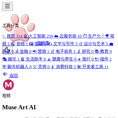
工具分类
✨
首页
314
🤖
人工智能
259
☁️
云服务商
10
⏱️
生产力
7
🎥
视
工具集
频
3
🎧
音频
1
🖼️
图像
1
✍️
文字与写作
3
🎨
设计与艺术
5
💼
商业
0
💰
金融
0
📢
营销
1
🛒
电子商务
1
🔬
研究
0
📚
教育
9
🎭
娱乐
1
🤖
生活助手
0
🧘
健康与养生
0
✈️
旅行
0
🔌
插件
1
💬
聊天机器人
0
💡
灵感
0
📱
消费科技
1
🛠️
开发者工具
11
返回
视频
Muse Art AI