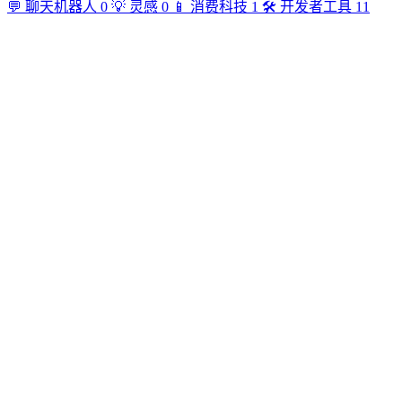
💬
聊天机器人
0
💡
灵感
0
📱
消费科技
1
🛠️
开发者工具
11