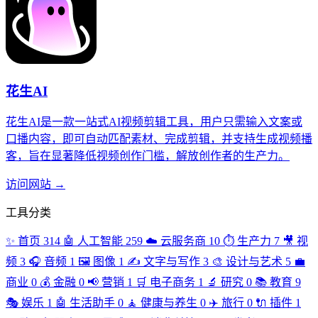
花生AI
花生AI是一款一站式AI视频剪辑工具，用户只需输入文案或
口播内容，即可自动匹配素材、完成剪辑，并支持生成视频播
客，旨在显著降低视频创作门槛，解放创作者的生产力。
访问网站 →
工具分类
✨
首页
314
🤖
人工智能
259
☁️
云服务商
10
⏱️
生产力
7
🎥
视
频
3
🎧
音频
1
🖼️
图像
1
✍️
文字与写作
3
🎨
设计与艺术
5
💼
商业
0
💰
金融
0
📢
营销
1
🛒
电子商务
1
🔬
研究
0
📚
教育
9
🎭
娱乐
1
🤖
生活助手
0
🧘
健康与养生
0
✈️
旅行
0
🔌
插件
1